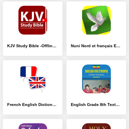
KJV Study Bible -Offline Bible - [Разблокированная версия]
Nuni Nord et français English - [Премиум версия]
French English Dictionary OFFL - [Премиум версия]
English Grade 8th Textbook - [Премиум версия]