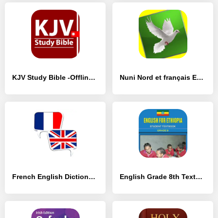
KJV Study Bible -Offline Bible - [Разблокированная версия]
Nuni Nord et français English - [Премиум версия]
French English Dictionary OFFL - [Премиум версия]
English Grade 8th Textbook - [Премиум версия]