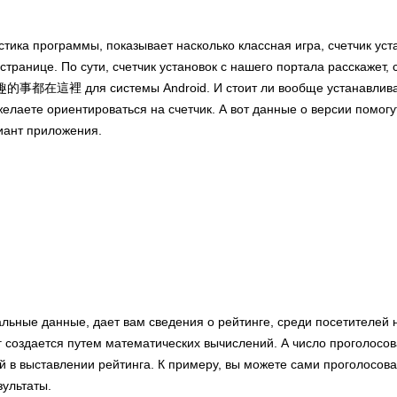
стика программы, показывает насколько классная игра, счетчик ус
странице. По сути, счетчик установок с нашего портала расскажет,
的事都在這裡 для системы Android. И стоит ли вообще устанавлива
елаете ориентироваться на счетчик. А вот данные о версии помогу
иант приложения.
альные данные, дает вам сведения о рейтинге, среди посетителей
 создается путем математических вычислений. А число проголосо
й в выставлении рейтинга. К примеру, вы можете сами проголосова
зультаты.