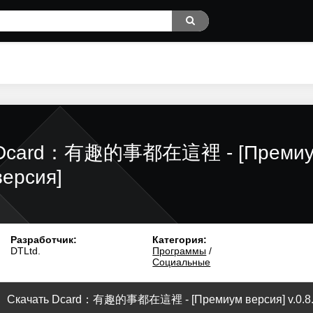
Dcard：有趣的事都在這裡 - [Преми
версия]
Разработчик:
Категория:
DTLtd.
Программы
/
Социальные
Скачать Dcard：有趣的事都在這裡 - [Премиум версия] v.0.8.