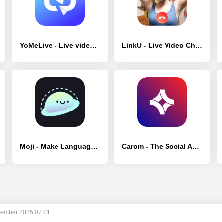
YoMeLive - Live video chat - [Премиум версия]
LinkU - Live Video Chat - [Премиум версия]
Moji - Make Language Friends - [Премиум версия]
Carom - The Social App, IRL - [Премиум версия]
ember 2025 07:01