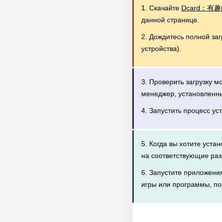
1. Скачайте
Dcard：有趣的
данной странице.
2. Дождитесь полной за
устройства).
3. Проверить загрузку 
менеджер, установленн
4. Запустить процесс ус
5. Когда вы хотите уста
на соответствующие раз
6. Запустите приложени
игры или программы, по