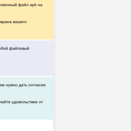
новочный файл apk на
экрана вашего
любой файловый
вам нужно дать согласие
чайте удовольствие от