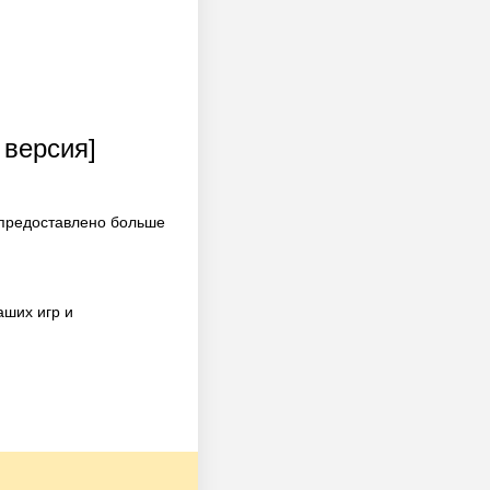
версия]
 предоставлено больше
аших игр и