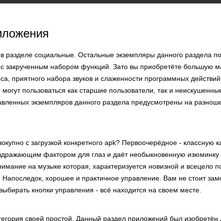
иложения
 в разделе социальные. Остальные экземпляры данного раздела по
с закрученным набором функций. Зато вы приобретёте большую ма
са, приятного набора звуков и слаженности программных действий
могут пользоваться как старшие пользователи, так и неискушенны
авленных экземпляров данного раздела предусмотрены на разнош
окупно с загрузкой конкретного apk? Первоочерёдное - классную ка
аздражающим фактором для глаз и даёт необыкновенную изюминку
нимание на музыке которая, характеризуется новизной и всецело 
 Напоследок, хорошее и практичное управление. Вам не стоит зам
выбирать кнопки управления - всё находится на своем месте.
атегория своей простой. Данный раздел приложений был изобретён