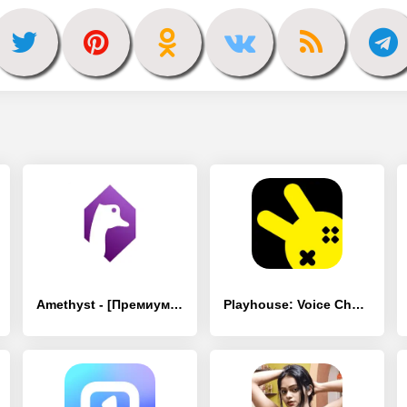
Amethyst - [Премиум версия]
Playhouse: Voice Chat & Match - [Премиум версия]