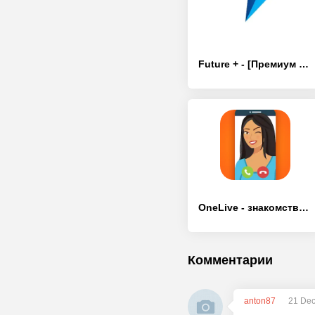
Future + - [Премиум версия]
OneLive - знакомства в сети - [Премиум версия]
Комментарии
anton87
21 Dec