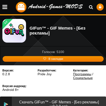
4.2
GIFun™ - GIF Memes - [Без
рекламы]
Голосов: 5100
В закладки
Версия:
Разработчик:
Категория:
0.2.8
Pride Joy
Программы
/
Социальные
Версия андроид:
Android 8+
Скачать GIFun™ - GIF Memes - [Без рекламы]