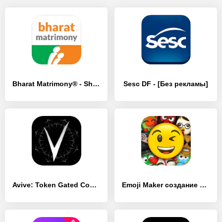
Bharat Matrimony® - Shaadi App - [Без рекламы]
Sesc DF - [Без рекламы]
Avive: Token Gated Community - [Без рекламы]
Emoji Maker создание стикеров - [Без рекламы]