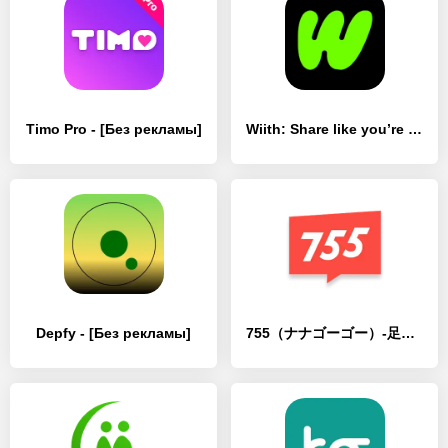
Timo Pro - [Без рекламы]
Wiith: Share like you’re there - [Без рекламы]
Depfy - [Без рекламы]
755（ナナゴーゴー）-足あと機能搭載・よりハマるSNS- - [Без рекламы]