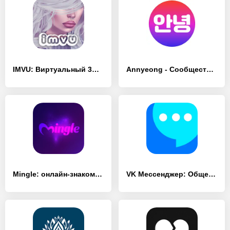
IMVU: Виртуальный 3D-мир - [Без рекламы]
Annyeong - Сообщество о Корее - [Без рекламы]
Mingle: онлайн-знакомства, чат - [Разблокированная версия]
VK Мессенджер: Общение, звонки - [Без рекламы]