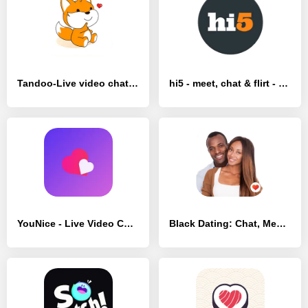
Tandoo-Live video chat, meet - [Премиум версия]
hi5 - meet, chat & flirt - [Без рекламы]
YouNice - Live Video Chat&Meet - [Разблокированная версия]
Black Dating: Chat, Meet, Date - [Полная версия]