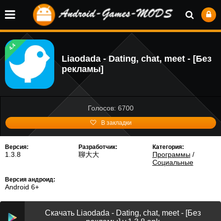
4.4
Liaodada - Dating, chat, meet - [Без
рекламы]
Голосов: 6700
В закладки
Версия:
Разработчик:
Категория:
1.3.8
聊大大
Программы
/
Социальные
Версия андроид:
Android 6+
Скачать Liaodada - Dating, chat, meet - [Без