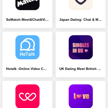
SoMatch-Meet&Chat&Virtual Life - [Полная версия]
Japan Dating: Chat & Meet Love - [Без рекламы]
Hotalk -Online Video Chat&Meet - [Без рекламы]
UK Dating Meet British Singles - [Премиум версия]