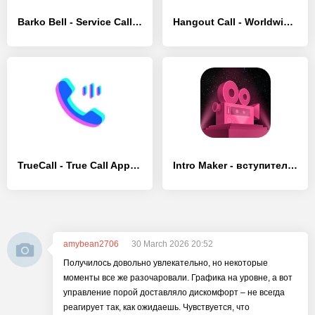
Barko Bell - Service Call Bell - [Без рекламы]
Hangout Call - Worldwide Call - [Без рекламы]
TrueCall - True Call App - [Премиум версия]
Intro Maker - вступительный видеоредактор
amybean2706
30 March 2026 20:52
Получилось довольно увлекательно, но некоторые
моменты все же разочаровали. Графика на уровне, а вот
управление порой доставляло дискомфорт – не всегда
реагирует так, как ожидаешь. Чувствуется, что