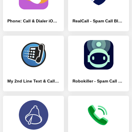
Phone: Call & Dialer iOS - [Без рекламы]
RealCall - Spam Call Blocker - [Премиум версия]
My 2nd Line Text & Call Number - [Без рекламы]
Robokiller - Spam Call Blocker - [Без рекламы]