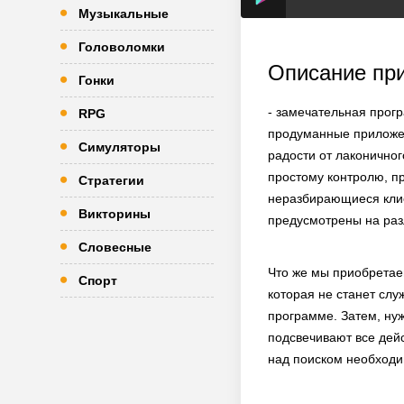
Музыкальные
Головоломки
Описание пр
Гонки
- замечательная прог
RPG
продуманные приложен
Симуляторы
радости от лаконичног
простому контролю, п
Стратегии
неразбирающиеся клие
Викторины
предусмотрены на раз
Словесные
Что же мы приобретае
Спорт
которая не станет сл
программе. Затем, ну
подсвечивают все дей
над поиском необходим