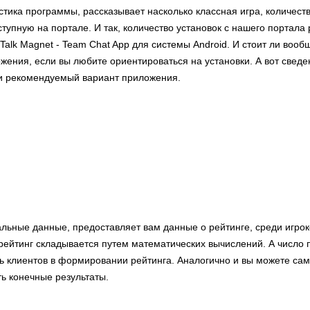
стика программы, рассказывает насколько классная игра, количеств
тупную на портале. И так, количество установок с нашего портала 
Talk Magnet - Team Chat App для системы Android. И стоит ли вооб
ения, если вы любите ориентироваться на установки. А вот сведе
 и рекомендуемый вариант приложения.
альные данные, предоставляет вам данные о рейтинге, среди игро
ейтинг складывается путем математических вычислений. А число
ь клиентов в формировании рейтинга. Аналогично и вы можете сам
ь конечные результаты.