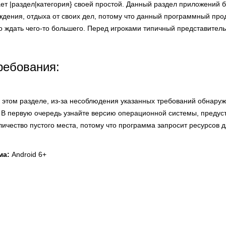
ает |раздел|категория} своей простой. Данный раздел приложений 
дения, отдыха от своих дел, потому что данный программный про
 ждать чего-то большего. Перед игроками типичный представитель
ребования:
этом разделе, из-за несоблюдения указанных требований обнаруж
 В первую очередь узнайте версию операционной системы, преду
оличество пустого места, потому что программа запросит ресурсов д
ма:
Android 6+