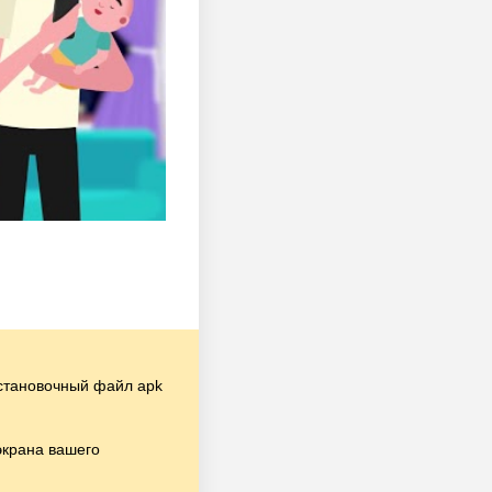
становочный файл apk
экрана вашего