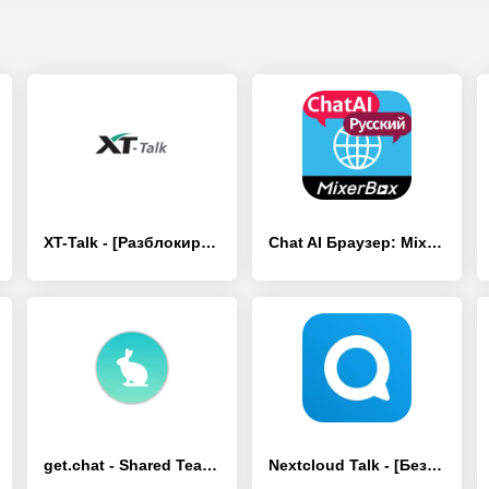
XT-Talk - [Разблокированная версия]
Chat AI Браузер: MixerBox - [Премиум версия]
get.chat - Shared Team Inbox - [Полная версия]
Nextcloud Talk - [Без рекламы]