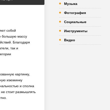
Музыка
Фотография
Социальные
ляют собой
Инструменты
е большую массу
Видео
ействий. Благодаря
тели, так и
тегории
ованную картинку,
нную изюминку
инальностью и сполна
м не стоит размышлять
тно.