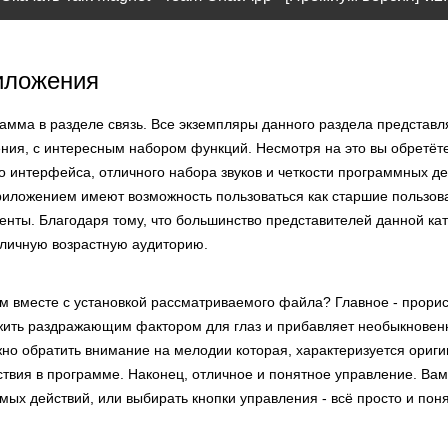
иложения
рамма в разделе связь. Все экземпляры данного раздела представ
ия, с интересным набором функций. Несмотря на это вы обретёт
о интерфейса, отличного набора звуков и четкости программных д
риложением имеют возможность пользоваться как старшие пользова
нты. Благодаря тому, что большинство представителей данной ка
личную возрастную аудиторию.
м вместе с установкой рассматриваемого файла? Главное - прорис
ужить раздражающим фактором для глаз и прибавляет необыкнове
жно обратить внимание на мелодии которая, характеризуется ориг
ствия в программе. Наконец, отличное и понятное управление. Ва
ых действий, или выбирать кнопки управления - всё просто и поня