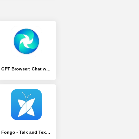
GPT Browser: Chat with GPT AI - [Премиум версия]
Fongo - Talk and Text Freely - [Без рекламы]