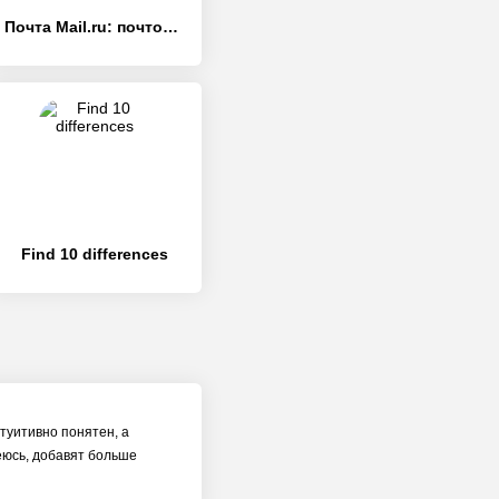
Почта Mail.ru: почтовый клиент - [Премиум версия]
Find 10 differences
туитивно понятен, а
еюсь, добавят больше