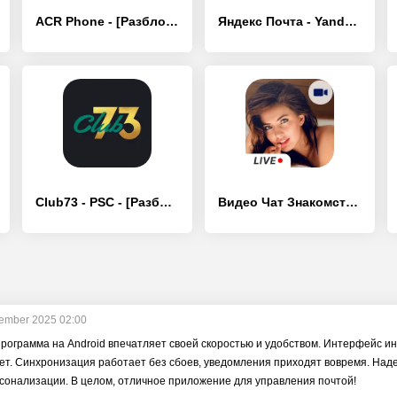
ACR Phone - [Разблокированная версия]
Яндекс Почта - Yandex Mail - [Без рекламы]
Club73 - PSC - [Разблокированная версия]
Видео Чат Знакомства Рулетка - [Разблокированная версия]
ember 2025 02:00
рограмма на Android впечатляет своей скоростью и удобством. Интерфейс ин
ет. Синхронизация работает без сбоев, уведомления приходят вовремя. Над
сонализации. В целом, отличное приложение для управления почтой!