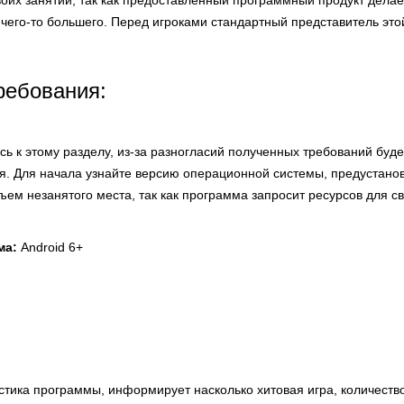
воих занятий, так как предоставленный программный продукт дела
чего-то большего. Перед игроками стандартный представитель этой
ребования:
ь к этому разделу, из-за разногласий полученных требований буд
я. Для начала узнайте версию операционной системы, предустано
бъем незанятого места, так как программа запросит ресурсов для св
ма:
Android 6+
стика программы, информирует насколько хитовая игра, количеств