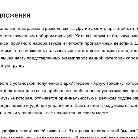
иложения
 хорошая программа в разделе связь. Другие экземпляры этой кате
, с закрученным набором функций. Хотя вы получите большую мас
йса, приятного набора звуков и четкости программных действий. 
м имеют возможность пользоваться как старшие пользователи, так
большая часть представленных экземпляров данной категории спро
тную группу.
сте с установкой полученного apk? Первое - яркую графику, котор
 фактором для глаз и прибавляет необыкновенную изюминку прог
музыке которая, отличается оригинальностью и целиком подсвечив
нцов, чёткое и удобное управление. Вам не стоит раздумывать на
ь кнопки управления - всё находится на своем месте.
раздел|категория} своей тяжестью. Этот раздел приложений был изо