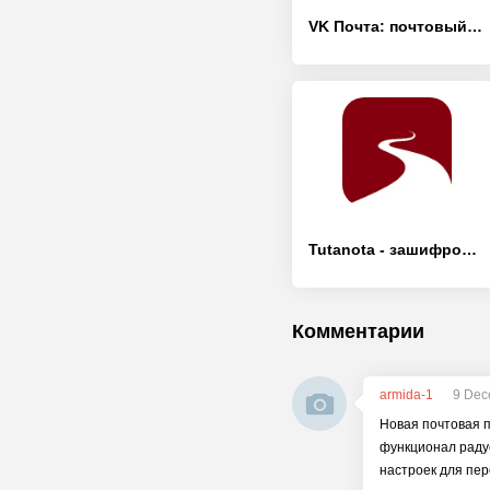
VK Почта: почтовый клиент - [Без рекламы]
Tutanota - зашифрованная почта - [Разблокированная версия]
Комментарии
armida-1
9 Dec
Новая почтовая п
функционал раду
настроек для пер