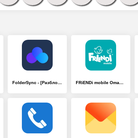
FolderSync - [Разблокированная версия]
FRiENDi mobile Oman - [Разблокированная версия]