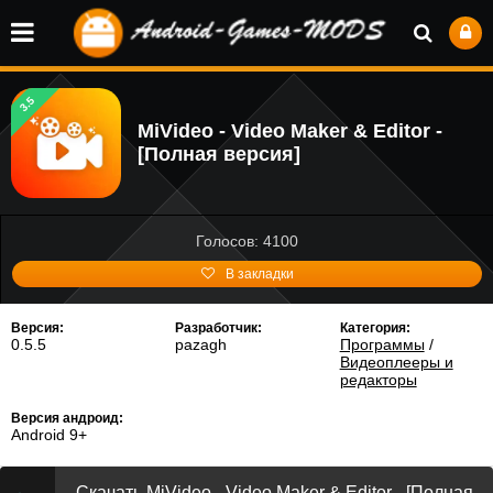
3.5
MiVideo - Video Maker & Editor -
[Полная версия]
Голосов: 4100
В закладки
Версия:
Разработчик:
Категория:
0.5.5
pazagh
Программы
/
Видеоплееры и
редакторы
Версия андроид:
Android 9+
Скачать MiVideo - Video Maker & Editor - [Полная