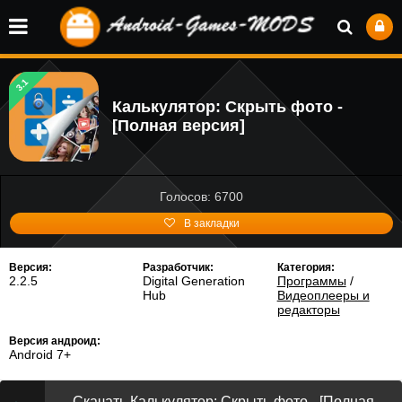
3.1
Калькулятор: Cкрыть фото -
[Полная версия]
Голосов: 6700
В закладки
Версия:
Разработчик:
Категория:
2.2.5
Digital Generation
Программы
/
Hub
Видеоплееры и
редакторы
Версия андроид:
Android 7+
Скачать Калькулятор: Cкрыть фото - [Полная