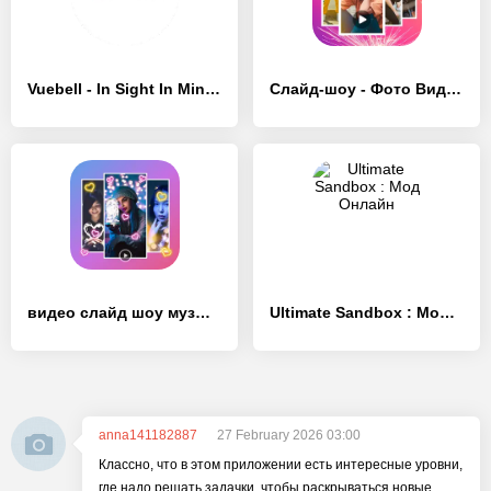
Vuebell - In Sight In Mind - [Полная версия]
Слайд-шоу - Фото Видео Maker - [Полная версия]
видео слайд шоу музыка фото - [Премиум версия]
Ultimate Sandbox : Мод Онлайн
anna141182887
27 February 2026 03:00
Классно, что в этом приложении есть интересные уровни,
где надо решать задачки, чтобы раскрываться новые