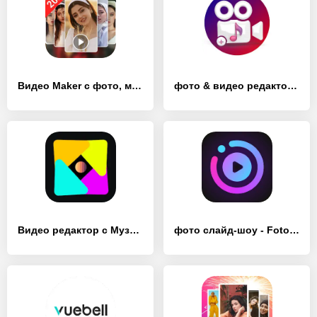
Видео Maker с фото, музыкой - [Премиум версия]
фото & видео редактор смузыкой - [Без рекламы]
Видео редактор с Музыкой, Фото - [Премиум версия]
фото слайд-шоу - FotoSlider - [Полная версия]