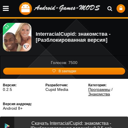
4.2
InterracialCupid: знакомства -
[Разблокированная версия]
Голосов: 7500
В закладки
Версия:
Разработчик:
Категория:
0.2.5
Cupid Media
Программы
/
Знакомства
Версия андроид:
Android 8+
Скачать InterracialCupid: знакомства -