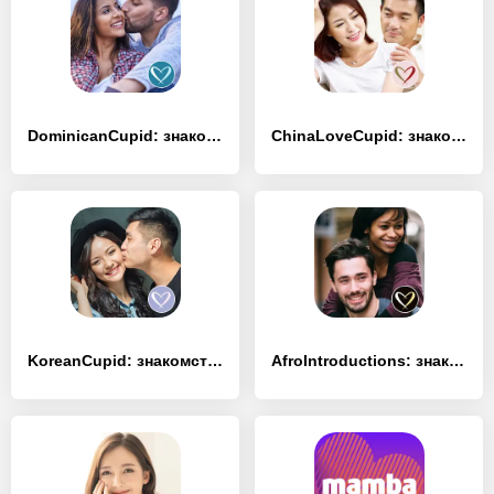
DominicanCupid: знакомства - [Без рекламы]
ChinaLoveCupid: знакомства - [Полная версия]
KoreanCupid: знакомства Кореи - [Разблокированная версия]
AfroIntroductions: знакомства - [Премиум версия]