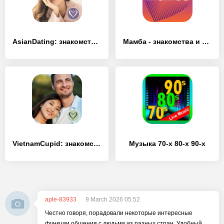
AsianDating: знакомства Азии - [Без рекламы]
Мамба - знакомства и общение - [Разблокированная версия]
VietnamCupid: знакомства - [Без рекламы]
Музыка 70-х 80-х 90-х
aple-83933
9 March 2026 05:52
Честно говоря, порадовали некоторые интересные
функции общения с людьми из разных стран. Удобный