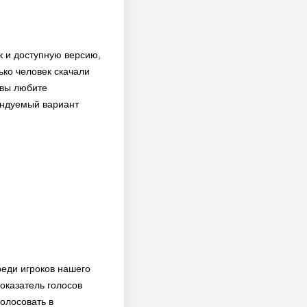
к и доступную версию,
ько человек скачали
 вы любите
мендуемый вариант
реди игроков нашего
оказатель голосов
голосовать в