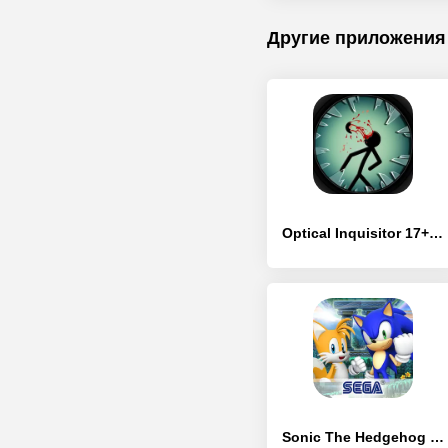
Другие приложения
Optical Inquisitor 17+ - [MOD Бесконечные монеты]
Sonic The Hedgehog 4 Ep. II - [MOD Бесконечные монеты]