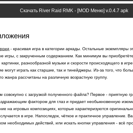
Скачать River Raid RMK - [MOD Меню] v.0.4.7 apk
иложения
дроид
- красивая игра в категории аркады. Остальные экземпляры э
ые игры, с закрученным содержанием. Как минимум вы приобретёт
 картинки, разнообразной музыки и скорости происходящего в игр
е могут играть как старшие, так и тинейджеры. Из-за того, что бол
го жанра рассчитаны на различную возрастную группу.
 совокупно с загрузкой полученного файла? Первое - приятную гр
аздражающим фактором для глаз и придает необыкновенную изюми
ние на игровых композициях, которые характеризуются оригинальн
 случается в игре. Напоследок, чёткое и практичное управление. Ва
ком необходимых действий, или искать кнопки управления - всё пр