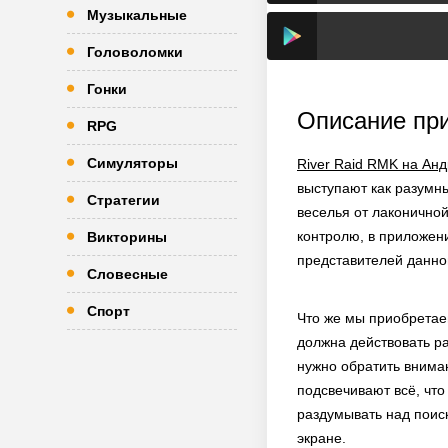
Музыкальные
Головоломки
Гонки
Описание пр
RPG
Симуляторы
River Raid RMK на Ан
выступают как разумн
Стратегии
веселья от лаконичной
контролю, в приложени
Викторины
представителей данно
Словесные
Спорт
Что же мы приобретаем
должна действовать р
нужно обратить внима
подсвечивают всё, что
раздумывать над поис
экране.