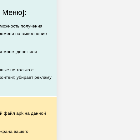
 Меню]:
зможность получения
времени на выполнение
 монет,денег или
ные не только с
контент, убирает рекламу
й файл apk на данной
экрана вашего