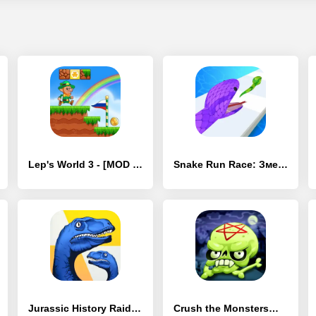
Lep's World 3 - [MOD Бесконечные монеты]
Snake Run Race: Змейка-бегалка - [MOD Бесконечные монеты]
Jurassic History Raid - [MOD Много денег]
Crush the Monsters：Жуткий Пазл - [MOD Бесконечные монеты]