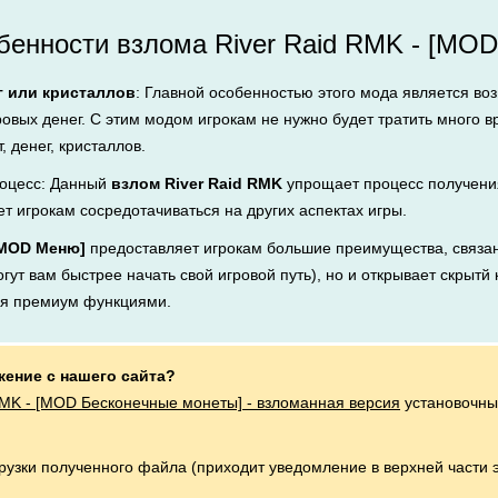
енности взлома River Raid RMK - [MOD
г или кристаллов
: Главной особенностью этого мода является во
ровых денег. С этим модом игрокам не нужно будет тратить много 
, денег, кристаллов.
оцесс: Данный
взлом River Raid RMK
упрощает процесс получения
ет игрокам сосредотачиваться на других аспектах игры.
 [MOD Меню]
предоставляет игрокам большие преимущества, связан
ут вам быстрее начать свой игровой путь), но и открывает скрытй 
ся премиум функциями.
жение с нашего сайта?
RMK - [MOD Бесконечные монеты] - взломанная версия
установочны
грузки полученного файла (приходит уведомление в верхней части 