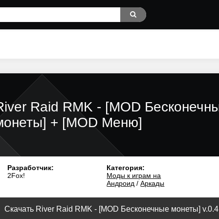
River Raid RMK - [MOD Бесконечн
монеты] + [MOD Меню]
Разработчик:
Категория:
2Fox!
Моды к играм на
Андроид
/
Аркады
Скачать River Raid RMK - [MOD Бесконечные монеты] v.0.4