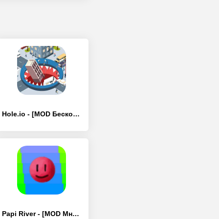
Hole.io - [MOD Бесконечные монеты]
Papi River - [MOD Много монет]