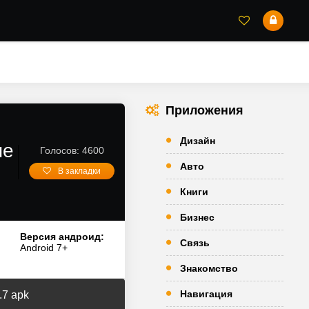
Приложения
Дизайн
ые
Голосов: 4600
Авто
В закладки
Книги
Бизнес
Версия андроид:
Связь
Android 7+
Знакомство
Навигация
.7 apk