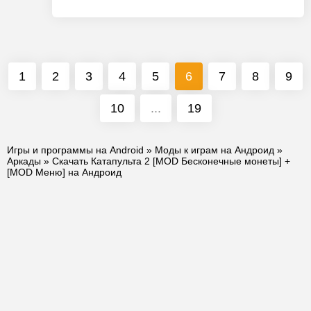
1
2
3
4
5
6
7
8
9
10
...
19
Игры и программы на Android
»
Моды к играм на Андроид
»
Аркады
» Скачать Катапульта 2 [MOD Бесконечные монеты] +
[MOD Меню] на Андроид