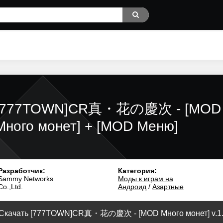
[777TOWN]CR真・花の慶次 - [MOD
Много монет] + [MOD Меню]
Разработчик:
Категория:
Sammy Networks
Моды к играм на
Co.,Ltd.
Андроид
/
Азартные
Скачать [777TOWN]CR真・花の慶次 - [MOD Много монет] v.1.1