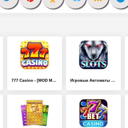
777 Casino - [MOD Много монет]
Игровые Автоматы Wolf Magic - [MOD Много монет]