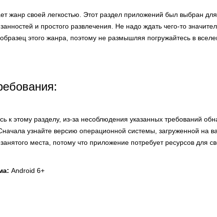
ает жанр своей легкостью. Этот раздел приложений был выбран для
занностей и простого развлечения. Не надо ждать чего-то значите
 образец этого жанра, поэтому не размышляя погружайтесь в всел
ребования:
сь к этому разделу, из-за несоблюдения указанных требований об
Сначала узнайте версию операционной системы, загруженной на ва
езанятого места, потому что приложение потребует ресурсов для с
ма:
Android 6+