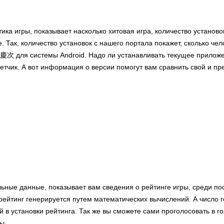
тика игры, показывает насколько хитовая игра, количество установ
. Так, количество установок с нашего портала покажет, сколько че
ля системы Android. Надо ли устанавливать текущее приложен
четчик. А вот информация о версии помогут вам сравнить свой и п
льные данные, показывает вам сведения о рейтинге игры, среди по
ейтинг генерируется путем математических вычислений. А число г
й в установки рейтинга. Так же вы сможете сами проголосовать в г
ы.