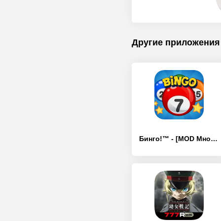
Другие приложения
Бинго!™ - [MOD Много монет]