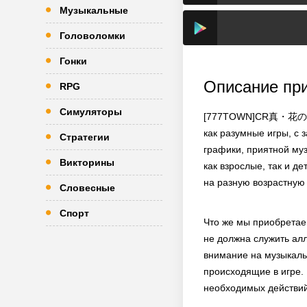
Музыкальные
Головоломки
Гонки
Описание пр
RPG
Симуляторы
[777TOWN]CR真・花の慶次 -
как разумные игры, с
Стратегии
графики, приятной муз
Викторины
как взрослые, так и 
на разную возрастную 
Словесные
Спорт
Что же мы приобретае
не должна служить ал
внимание на музыкаль
происходящие в игре.
необходимых действий,