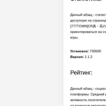
Данный абзац - статис
доступную на странице
[777TOWN]CR真・花の慶次 д
ориентироваться на с
игры.
Установок:
730000
Версия:
1.1.2
Рейтинг:
Данный абзац - социа
платформы. Средний р
активность посетителе
на конечные результат