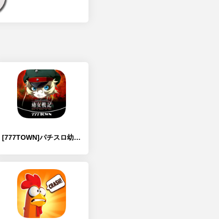
[777TOWN]パチスロ幼女戦記 - [MOD Много монет]