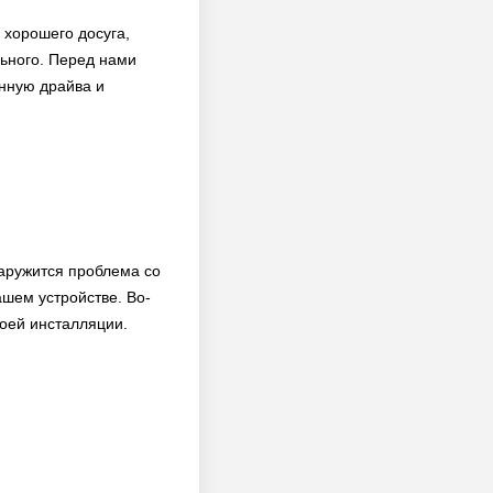
 хорошего досуга,
льного. Перед нами
енную драйва и
наружится проблема со
шем устройстве. Во-
воей инсталляции.