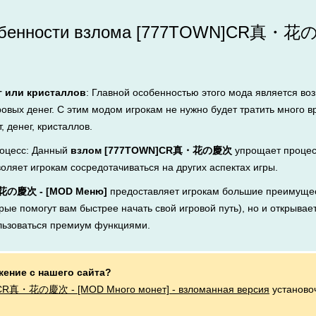
обенности взлома [777TOWN]CR真・花
г или кристаллов
: Главной особенностью этого мода является во
ровых денег. С этим модом игрокам не нужно будет тратить много 
, денег, кристаллов.
оцесс: Данный
взлом [777TOWN]CR真・花の慶次
упрощает процес
воляет игрокам сосредотачиваться на других аспектах игры.
花の慶次 - [MOD Меню]
предоставляет игрокам большие преимущес
рые помогут вам быстрее начать свой игровой путь), но и открывает
льзоваться премиум функциями.
жение с нашего сайта?
R真・花の慶次 - [MOD Много монет] - взломанная версия
установо