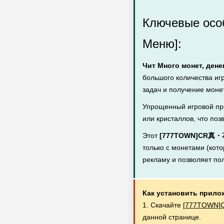
Ключевые ос
Меню]:
Чит Много монет, дене
большого количества иг
задач и получение монет
Упрощенный игровой пр
или кристаллов, что поз
Этот
[777TOWN]CR真・
только с монетами (кото
рекламу и позволяет по
Как установить прило
1. Скачайте
[777TOWN]C
данной странице.