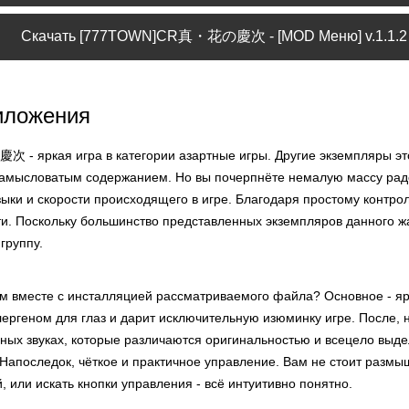
Скачать [777TOWN]CR真・花の慶次 - [MOD Меню] v.1.1.2
иложения
 яркая игра в категории азартные игры. Другие экземпляры эт
 замысловатым содержанием. Но вы почерпнёте немалую массу рад
ыки и скорости происходящего в игре. Благодаря простому контролю
дети. Поскольку большинство представленных экземпляров данного 
группу.
м вместе с инсталляцией рассматриваемого файла? Основное - яр
лергеном для глаз и дарит исключительную изюминку игре. После, 
ных звуках, которые различаются оригинальностью и всецело выде
 Напоследок, чёткое и практичное управление. Вам не стоит размы
 или искать кнопки управления - всё интуитивно понятно.