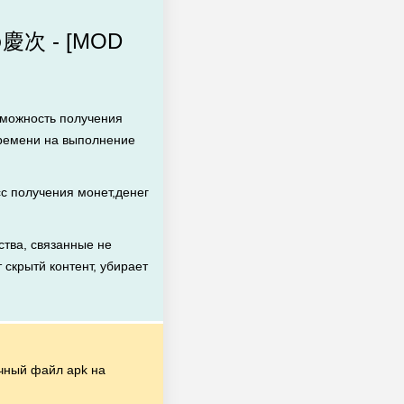
の慶次 - [MOD
зможность получения
времени на выполнение
с получения монет,денег
тва, связанные не
 скрытй контент, убирает
чный файл apk на