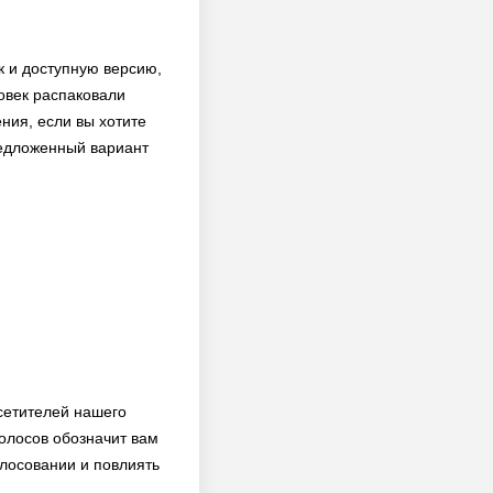
ок и доступную версию,
ловек распаковали
ия, если вы хотите
редложенный вариант
сетителей нашего
олосов обозначит вам
олосовании и повлиять