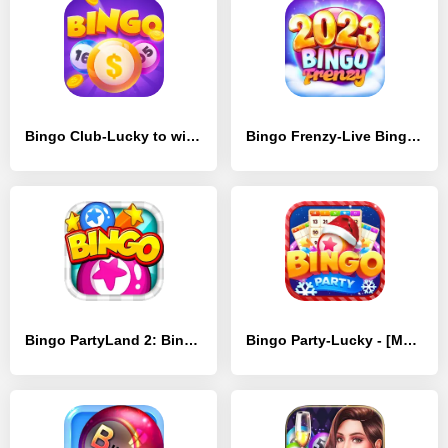
Bingo Club-Lucky to win - [MOD Много денег]
Bingo Frenzy-Live Bingo Games - [MOD Бесконечные монеты]
Bingo PartyLand 2: Bingo Games - [MOD Много денег]
Bingo Party-Lucky - [MOD Бесконечные деньги]