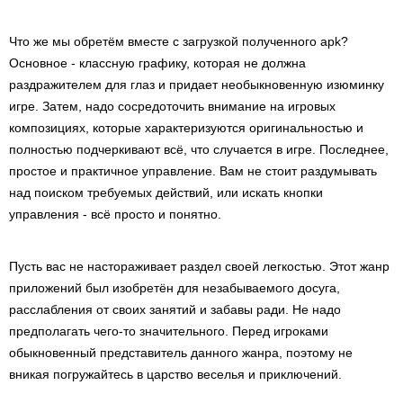
Что же мы обретём вместе с загрузкой полученного apk?
Основное - классную графику, которая не должна
раздражителем для глаз и придает необыкновенную изюминку
игре. Затем, надо сосредоточить внимание на игровых
композициях, которые характеризуются оригинальностью и
полностью подчеркивают всё, что случается в игре. Последнее,
простое и практичное управление. Вам не стоит раздумывать
над поиском требуемых действий, или искать кнопки
управления - всё просто и понятно.
Пусть вас не настораживает раздел своей легкостью. Этот жанр
приложений был изобретён для незабываемого досуга,
расслабления от своих занятий и забавы ради. Не надо
предполагать чего-то значительного. Перед игроками
обыкновенный представитель данного жанра, поэтому не
вникая погружайтесь в царство веселья и приключений.