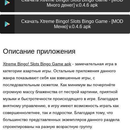
Много денег] v.0.4.6 apk
Скачать Xtreme Bingo! Slots Bingo Game - [MOD
Меню] v.0.4.6 apk
Описание приложения
Xtreme Bingo! Slots Bingo Game apk
- замечательная игра в
категории азартные игры. Остальные приложения данного
жанра показывают себя как взвешенные игры, с
последовательным сюжетом. Как минимум вы почерпнёте
огромную массу блаженства от пестрой картинки, приятной
музыки и быстротечности происходящего в игре. Благодаря
внятному управлению, в игру имеют возможность играть как
совершеннолетнее, так и подростки. Благодаря тому, что
большинство представленных экземпляров данного раздела
спроектированы на разную возрастную группу.