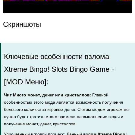
Скриншоты
Ключевые особенности взлома
Xtreme Bingo! Slots Bingo Game -
[MOD Меню]:
Чит Много монет, денег или кристаллов
: Главной
особенностью этого мода является возможность получения
большого количества игровых денег. С этим модом игрокам не
нужно будет тратить много времени на выполнение задач и
получение монет, денег, кристаллов.
Упрощенный игровой процесс: Данный
взлом Xtreme Bingo!