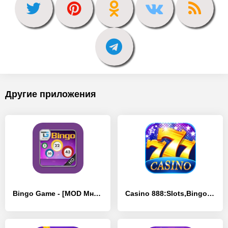
Другие приложения
Bingo Game - [MOD Много монет]
Casino 888:Slots,Bingo & Poker - [MOD Бесконечные деньги]