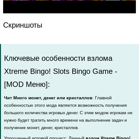
Скриншоты
Ключевые особенности взлома
Xtreme Bingo! Slots Bingo Game -
[MOD Меню]:
Чит Много монет, денег или кристаллов
: Главной
особенностью этого мода является возможность получения
большого количества игровых денег. С этим модом игрокам не
нужно будет тратить много времени на выполнение задач и
получение монет, денег, кристаллов.
Упрощенный игровой процесс: Данный
взлом Xtreme Bingo!