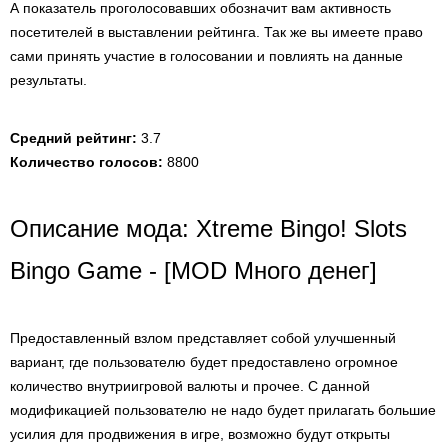
А показатель проголосовавших обозначит вам активность
посетителей в выставлении рейтинга. Так же вы имеете право
сами принять участие в голосовании и повлиять на данные
результаты.
Средний рейтинг:
3.7
Количество голосов:
8800
Описание мода: Xtreme Bingo! Slots
Bingo Game - [MOD Много денег]
Предоставленный взлом представляет собой улучшенный
вариант, где пользователю будет предоставлено огромное
количество внутриигровой валюты и прочее. С данной
модификацией пользователю не надо будет прилагать большие
усилия для продвижения в игре, возможно будут открыты