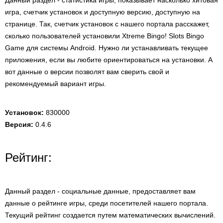
Данный раздел - статистика игры, показывает насколько хитовая
игра, счетчик установок и доступную версию, доступную на
странице. Так, счетчик установок с нашего портала расскажет,
сколько пользователей установили Xtreme Bingo! Slots Bingo
Game для системы Android. Нужно ли устанавливать текущее
приложения, если вы любите ориентироваться на установки. А
вот данные о версии позволят вам сверить свой и
рекомендуемый вариант игры.
Установок:
830000
Версия:
0.4.6
Рейтинг:
Данный раздел - социальные данные, предоставляет вам
данные о рейтинге игры, среди посетителей нашего портала.
Текущий рейтинг создается путем математических вычислений.