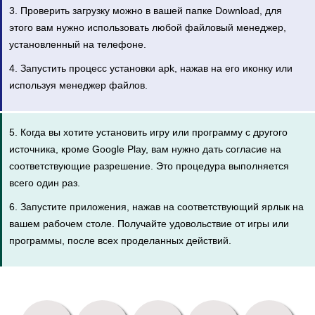
3. Проверить загрузку можно в вашей папке Download, для
этого вам нужно использовать любой файловый менеджер,
установленный на телефоне.
4. Запустить процесс установки apk, нажав на его иконку или
используя менеджер файлов.
5. Когда вы хотите установить игру или программу с другого
источника, кроме Google Play, вам нужно дать согласие на
соответствующие разрешение. Это процедура выполняется
всего один раз.
6. Запустите приложения, нажав на соответствующий ярлык на
вашем рабочем столе. Получайте удовольствие от игры или
программы, после всех проделанных действий.