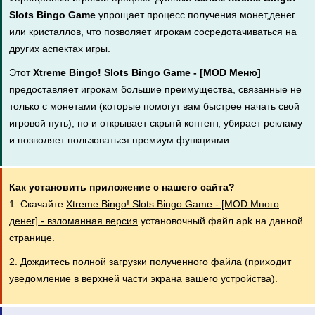
Slots Bingo Game
упрощает процесс получения монет,денег
или кристаллов, что позволяет игрокам сосредотачиваться на
других аспектах игры.
Этот
Xtreme Bingo! Slots Bingo Game - [MOD Меню]
предоставляет игрокам большие преимущества, связанные не
только с монетами (которые помогут вам быстрее начать свой
игровой путь), но и открывает скрытй контент, убирает рекламу
и позволяет пользоваться премиум функциями.
Как установить приложение с нашего сайта?
1. Скачайте
Xtreme Bingo! Slots Bingo Game - [MOD Много
денег] - взломанная версия
установочный файл apk на данной
странице.
2. Дождитесь полной загрузки полученного файла (приходит
уведомление в верхней части экрана вашего устройства).