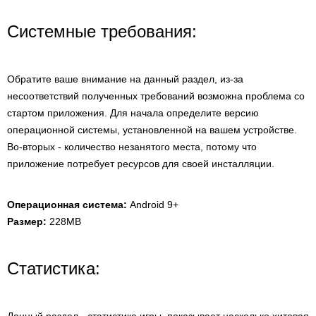
Системные требования:
Обратите ваше внимание на данный раздел, из-за
несоответствий полученных требований возможна проблема со
стартом приложения. Для начала определите версию
операционной системы, установленной на вашем устройстве.
Во-вторых - количество незанятого места, потому что
приложение потребует ресурсов для своей инсталляции.
Операционная система:
Android 9+
Размер:
228MB
Статистика: