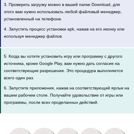
3. Проверить загрузку можно в вашей папке Download, для
этого вам нужно использовать любой файловый менеджер,
установленный на телефоне.
4. Запустить процесс установки apk, нажав на его иконку или
используя менеджер файлов.
5. Когда вы хотите установить игру или программу с другого
источника, кроме Google Play, вам нужно дать согласие на
соответствующие разрешение. Это процедура выполняется
всего один раз.
6. Запустите приложения, нажав на соответствующий ярлык на
вашем рабочем столе. Получайте удовольствие от игры или
программы, после всех проделанных действий.