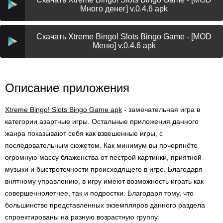
Много денег] v.0.4.6 apk
Скачать Xtreme Bingo! Slots Bingo Game - [MOD
Меню] v.0.4.6 apk
Описание приложения
Xtreme Bingo! Slots Bingo Game apk
- замечательная игра в
категории азартные игры. Остальные приложения данного
жанра показывают себя как взвешенные игры, с
последовательным сюжетом. Как минимум вы почерпнёте
огромную массу блаженства от пестрой картинки, приятной
музыки и быстротечности происходящего в игре. Благодаря
внятному управлению, в игру имеют возможность играть как
совершеннолетнее, так и подростки. Благодаря тому, что
большинство представленных экземпляров данного раздела
спроектированы на разную возрастную группу.