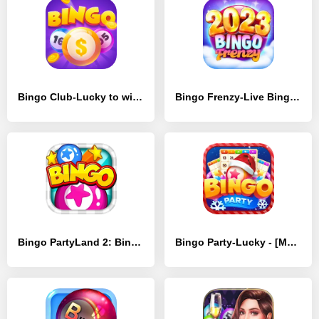
Bingo Club-Lucky to win - [MOD Много денег]
Bingo Frenzy-Live Bingo Games - [MOD Бесконечные монеты]
Bingo PartyLand 2: Bingo Games - [MOD Много денег]
Bingo Party-Lucky - [MOD Бесконечные деньги]