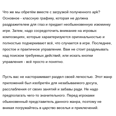
Что же мы обретём вместе с загрузкой полученного apk?
Основное - классную графику, которая не должна
раздражителем для глаз и придает необыкновенную изюминку
игре. Затем, надо сосредоточить внимание на игровых
композициях, которые характеризуются оригинальностью и
полностью подчеркивают всё, что случается в игре. Последнее,
простое и практичное управление. Вам не стоит раздумывать
над поиском требуемых действий, или искать кнопки
управления - всё просто и понятно.
Пусть вас не настораживает раздел своей легкостью. Этот жанр
приложений был изобретён для незабываемого досуга,
расслабления от своих занятий и забавы ради. Не надо
предполагать чего-то значительного. Перед игроками
обыкновенный представитель данного жанра, поэтому не
вникая погружайтесь в царство веселья и приключений.