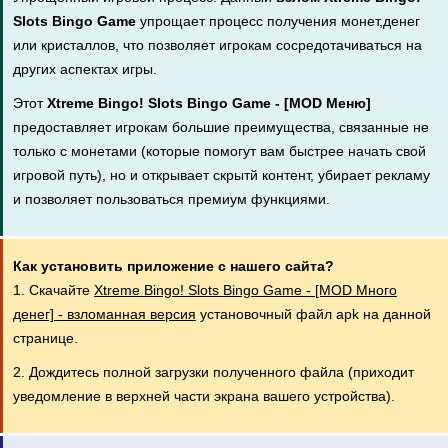
Slots Bingo Game
упрощает процесс получения монет,денег
или кристаллов, что позволяет игрокам сосредотачиваться на
других аспектах игры.
Этот
Xtreme Bingo! Slots Bingo Game - [MOD Меню]
предоставляет игрокам большие преимущества, связанные не
только с монетами (которые помогут вам быстрее начать свой
игровой путь), но и открывает скрытй контент, убирает рекламу
и позволяет пользоваться премиум функциями.
Как установить приложение с нашего сайта?
1. Скачайте
Xtreme Bingo! Slots Bingo Game - [MOD Много
денег] - взломанная версия
установочный файл apk на данной
странице.
2. Дождитесь полной загрузки полученного файла (приходит
уведомление в верхней части экрана вашего устройства).