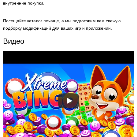
внутренние покупки.
Посещайте каталог почаще, а мы подготовим вам свежую
подборку модификаций для ваших игр и приложений.
Видео