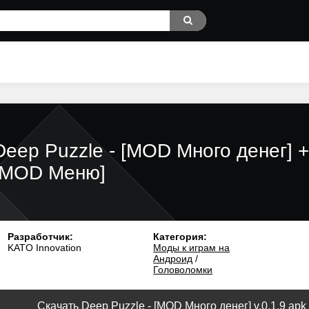
Deep Puzzle - [MOD Много денег] +
[MOD Меню]
Разработчик:
Категория:
KATO Innovation
Моды к играм на
Андроид
/
Головоломки
Скачать Deep Puzzle - [MOD Много денег] v.0.1.9 apk