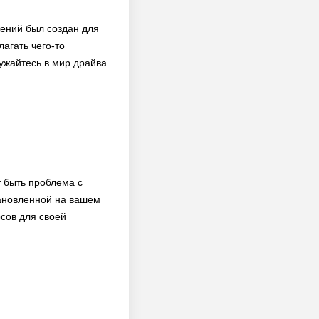
жений был создан для
агать чего-то
ужайтесь в мир драйва
 быть проблема с
ановленной на вашем
рсов для своей