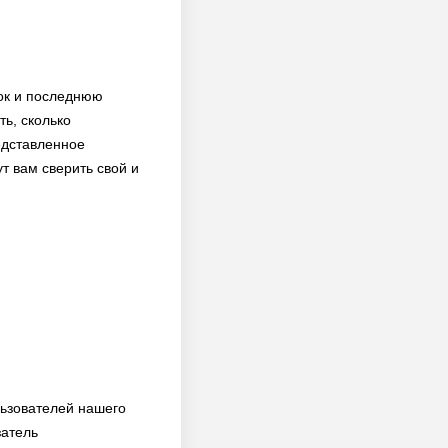
вок и последнюю
ть, сколько
едставленное
т вам сверить свой и
льзователей нашего
затель