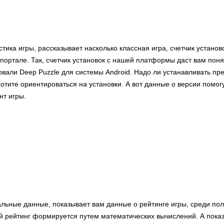
стика игры, рассказывает насколько классная игра, счетчик устано
портале. Так, счетчик установок с нашей платформы даст вам поня
овали Deep Puzzle для системы Android. Надо ли устанавливать пр
отите ориентироваться на установки. А вот данные о версии помогу
т игры.
альные данные, показывает вам данные о рейтинге игры, среди по
й рейтинг формируется путем математических вычислений. А пока