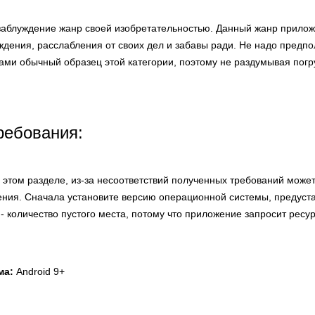
в заблуждение жанр своей изобретательностью. Данный жанр прило
ения, расслабления от своих дел и забавы ради. Не надо предпол
ами обычный образец этой категории, поэтому не раздумывая погр
ребования:
этом разделе, из-за несоответствий полученных требований может
ния. Сначала установите версию операционной системы, предуст
 - количество пустого места, потому что приложение запросит ресу
ма:
Android 9+