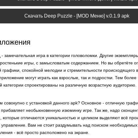
Скачать Deep Puzzle - [MOD Меню] v.0.1.9 apk
иложения
Д
- замечательная игра в категории головоломки. Другие экземпляры
простенькие игры, с замысловатым содержанием. Но вы обретёте 
й графики, спокойной мелодии и стремительности происходящего в
приложение могут играть как взрослые, так и подростки. Тем боле
й категории спроектированы на различную возрастную аудиторию.
 совокупно с установкой данного apk? Основное - отличную графи
и прибавляет необыкновенную изюминку игре. Так же, надо сконце
х, которые отличаются уникальностью и целиком выделяют всё прои
е управление. Вам не стоит раздумывать над поиском необходимых
ления - всё просто расположено на экране.