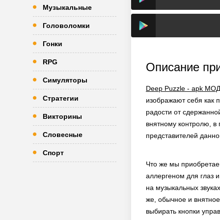
Музыкальные
Головоломки
Гонки
RPG
Описание пр
Симуляторы
Deep Puzzle - apk МО
Стратегии
изображают себя как 
радости от сдержанно
Викторины
внятному контролю, в 
Словесные
представителей данно
Спорт
Что же мы приобретаем
аллергеном для глаз 
на музыкальных звука
же, обычное и внятно
выбирать кнопки управ