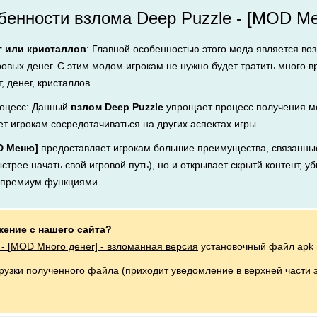
енности взлома Deep Puzzle - [MOD Ме
г или кристаллов
: Главной особенностью этого мода является во
ровых денег. С этим модом игрокам не нужно будет тратить много 
, денег, кристаллов.
оцесс: Данный
взлом Deep Puzzle
упрощает процесс получения мо
ет игрокам сосредотачиваться на других аспектах игры.
OD Меню]
предоставляет игрокам большие преимущества, связанные
стрее начать свой игровой путь), но и открывает скрытй контент, у
я премиум функциями.
жение с нашего сайта?
 - [MOD Много денег] - взломанная версия
установочный файл apk 
грузки полученного файла (приходит уведомление в верхней части 