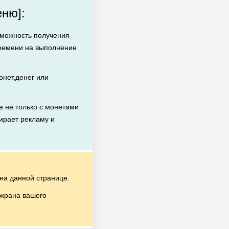
ню]:
зможность получения
времени на выполнение
нет,денег или
 не только с монетами
бирает рекламу и
на данной странице.
экрана вашего