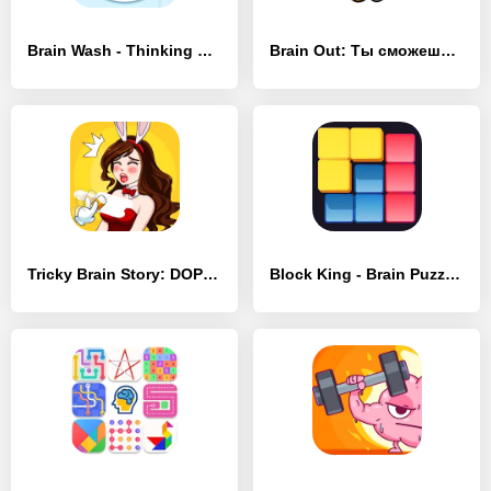
Brain Wash - Thinking Game - [MOD Много денег]
Brain Out: Ты сможешь пройти? - [MOD Много монет]
Tricky Brain Story: DOP Puzzle - [MOD Бесконечные монеты]
Block King - Brain Puzzle Game - [MOD Много денег]