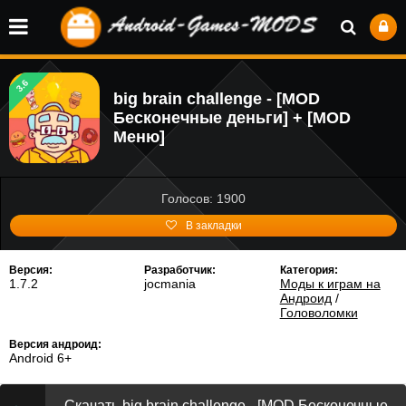
3.6
big brain challenge - [MOD
Бесконечные деньги] + [MOD
Меню]
Голосов: 1900
В закладки
Версия:
Разработчик:
Категория:
1.7.2
jocmania
Моды к играм на
Андроид
/
Головоломки
Версия андроид:
Android 6+
Скачать big brain challenge - [MOD Бесконечные