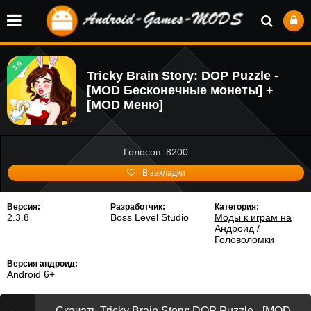
3.6
Tricky Brain Story: DOP Puzzle -
[MOD Бесконечные монеты] +
[MOD Меню]
Голосов: 8200
В закладки
Версия:
Разработчик:
Категория:
2.3.8
Boss Level Studio
Моды к играм на
Андроид
/
Головоломки
Версия андроид:
Android 6+
Скачать Tricky Brain Story: DOP Puzzle - [MOD