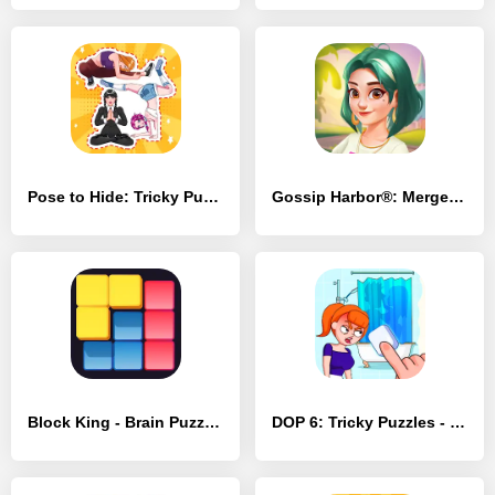
Pose to Hide: Tricky Puzzle - [MOD Много монет]
Gossip Harbor®: Merge & Story - [MOD Бесконечные монеты]
Block King - Brain Puzzle Game - [MOD Много денег]
DOP 6: Tricky Puzzles - [MOD Бесконечные монеты]