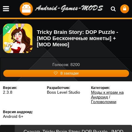
3.6
Tricky Brain Story: DOP Puzzle -
[MOD Бесконечные монеты] +
[MOD Меню]
Голосов: 8200
В закладки
Версия:
Разработчик:
Категория:
2.3.8
Boss Level Studio
Моды к играм на
Андроид
/
Головоломки
Версия андроид:
Android 6+
Скачать Tricky Brain Story: DOP Puzzle - [MOD