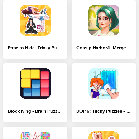
Pose to Hide: Tricky Puzzle - [MOD Много монет]
Gossip Harbor®: Merge & Story - [MOD Бесконечные монеты]
Block King - Brain Puzzle Game - [MOD Много денег]
DOP 6: Tricky Puzzles - [MOD Бесконечные монеты]