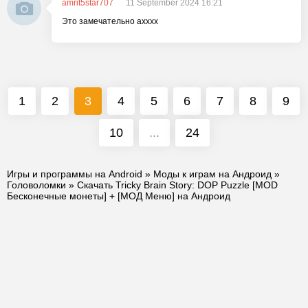
amrit5star707
11 September 2024 16:21
Это замечательно ахххх
1
2
3
4
5
6
7
8
9
10
...
24
Игры и программы на Android
»
Моды к играм на Андроид
»
Головоломки
» Скачать Tricky Brain Story: DOP Puzzle [MOD
Бесконечные монеты] + [МОД Меню] на Андроид