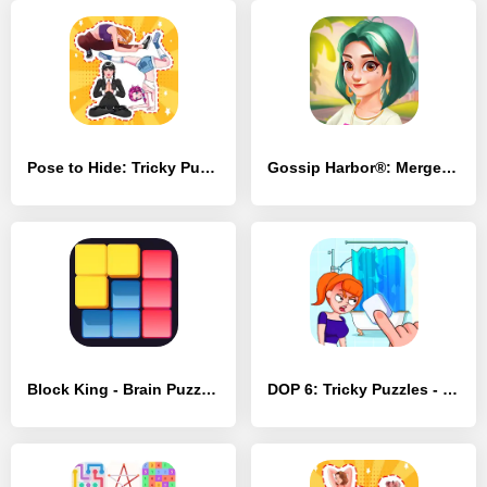
Pose to Hide: Tricky Puzzle - [MOD Много монет]
Gossip Harbor®: Merge & Story - [MOD Бесконечные монеты]
Block King - Brain Puzzle Game - [MOD Много денег]
DOP 6: Tricky Puzzles - [MOD Бесконечные монеты]