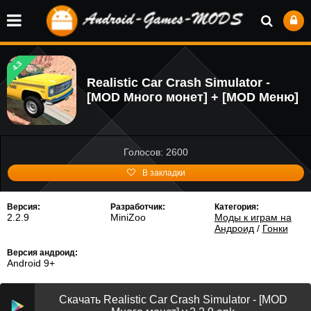
4.3
Realistic Car Crash Simulator -
[MOD Много монет] + [MOD Меню]
Голосов: 2600
В закладки
Версия:
Разработчик:
Категория:
2.2.9
MiniZoo
Моды к играм на
Андроид
/
Гонки
Версия андроид:
Android 9+
Скачать Realistic Car Crash Simulator - [MOD