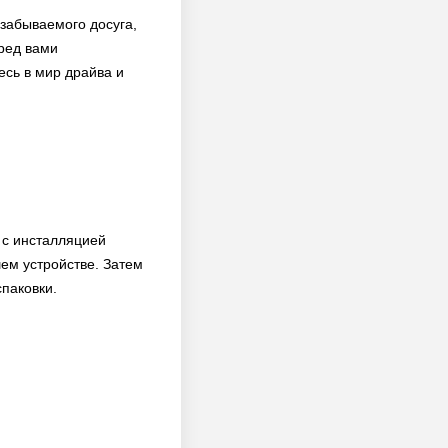
езабываемого досуга,
еред вами
есь в мир драйва и
 с инсталляцией
ем устройстве. Затем
спаковки.