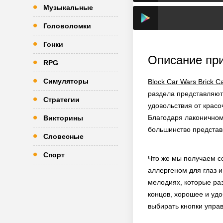
Музыкальные
Головоломки
Гонки
Описание пр
RPG
Симуляторы
Block Car Wars Brick C
раздела представляют
Стратегии
удовольствия от крас
Благодаря лаконичному
Викторины
большинство представ
Словесные
Спорт
Что же мы получаем со
аллергеном для глаз 
мелодиях, которые ра
концов, хорошее и удо
выбирать кнопки управ