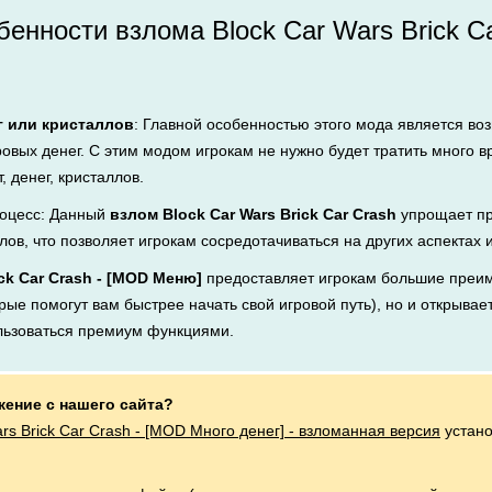
енности взлома Block Car Wars Brick Ca
г или кристаллов
: Главной особенностью этого мода является во
ровых денег. С этим модом игрокам не нужно будет тратить много 
, денег, кристаллов.
оцесс: Данный
взлом Block Car Wars Brick Car Crash
упрощает пр
лов, что позволяет игрокам сосредотачиваться на других аспектах 
ick Car Crash - [MOD Меню]
предоставляет игрокам большие преим
рые помогут вам быстрее начать свой игровой путь), но и открывает
льзоваться премиум функциями.
жение с нашего сайта?
ars Brick Car Crash - [MOD Много денег] - взломанная версия
устано