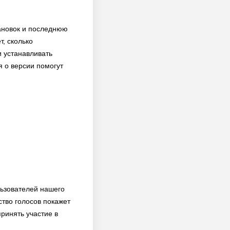
тановок и последнюю
т, сколько
и устанавливать
я о версии помогут
льзователей нашего
тво голосов покажет
ринять участие в