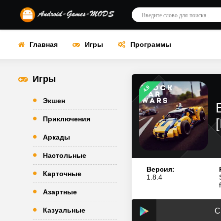
Главная
Игры
Программы
Игры
4.9
Экшен
Приключения
Аркады
Настольные
Версия:
Карточные
1.8.4
Азартные
Казуальные
С