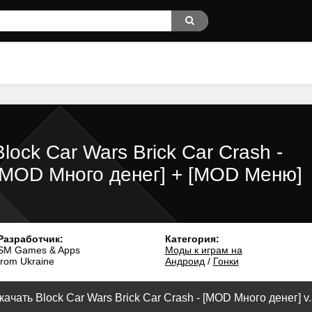
Block Car Wars Brick Car Crash -
[MOD Много денег] + [MOD Меню]
Разработчик:
Категория:
SM Games & Apps
Моды к играм на
from Ukraine
Андроид
/
Гонки
качать Block Car Wars Brick Car Crash - [MOD Много денег] v.