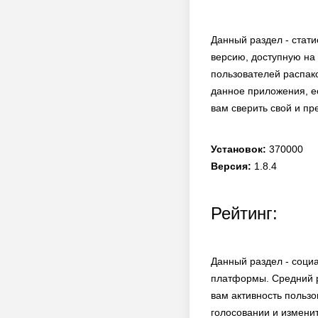
Данный раздел - стати
версию, доступную на 
пользователей распако
данное приложения, е
вам сверить свой и пр
Установок:
370000
Версия:
1.8.4
Рейтинг:
Данный раздел - соци
платформы. Средний р
вам активность польз
голосовании и измени