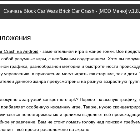
Скачать Block Car Wars Brick Car Crash - [MOD Меню] v.1.8
иложения
ar Crash на Android
- замечательная игра в жанре гонки. Все предс
 собой разумные игры, с необычным содержанием. Хотя вы получи
очной графики, разнообразной мелодии и быстротечности происходя
 управлению, в приложение могут играть как старшие, так и дети.
ителей данного жанра предусмотрены на разную возрастную групп
вокупно с загрузкой конкретного apk? Первое - классную графику,
и прибавляет особенную изюминку игре. Так же, нужно сконцентрир
зличаются неповторимостью и целиком выделяют всё происходящие
бное управление. Вам не стоит ломать голову над поиском требуе
ления - всё просто расположено на экране.