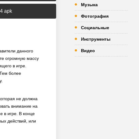
Музыка
.4 apk
Фотография
Социальные
Инструменты
Видео
тавители данного
те огромную массу
щего в игре.
 Тем более
у.
 которая не должна
овать внимание на
 в игре. В конце
мых действий, или