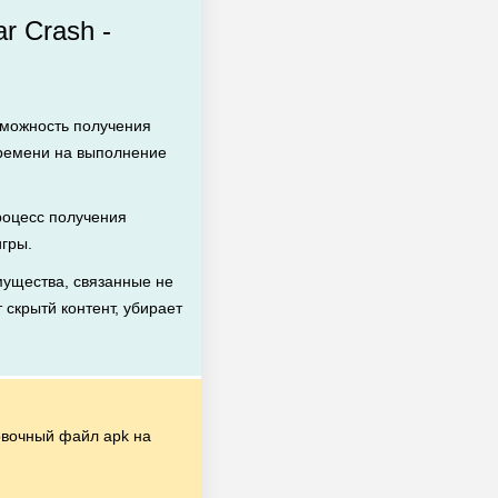
r Crash -
зможность получения
времени на выполнение
оцесс получения
игры.
ущества, связанные не
 скрытй контент, убирает
вочный файл apk на