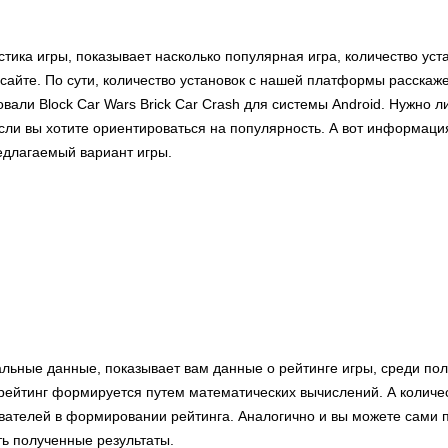
стика игры, показывает насколько популярная игра, количество ус
сайте. По сути, количество установок с нашей платформы расскаже
вали Block Car Wars Brick Car Crash для системы Android. Нужно л
сли вы хотите ориентироваться на популярность. А вот информаци
едлагаемый вариант игры.
альные данные, показывает вам данные о рейтинге игры, среди по
ейтинг формируется путем математических вычислений. А количес
ователей в формировании рейтинга. Аналогично и вы можете сами п
ть полученные результаты.