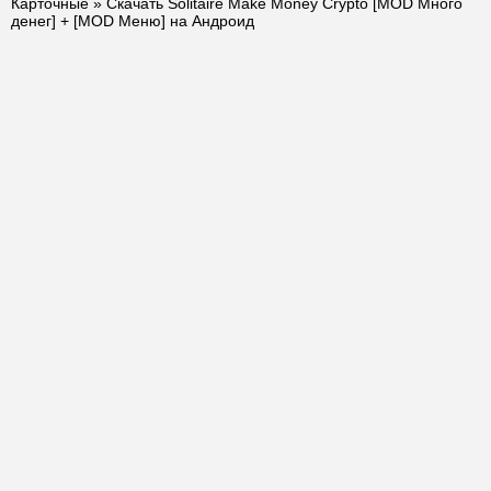
Карточные
» Скачать Solitaire Make Money Crypto [MOD Много
денег] + [MOD Меню] на Андроид