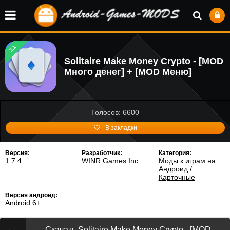
3.1
Solitaire Make Money Crypto - [MOD
Много денег] + [MOD Меню]
Голосов: 6600
В закладки
Версия:
Разработчик:
Категория:
1.7.4
WINR Games Inc
Моды к играм на
Андроид
/
Карточные
Версия андроид:
Android 6+
Скачать Solitaire Make Money Crypto - [MOD