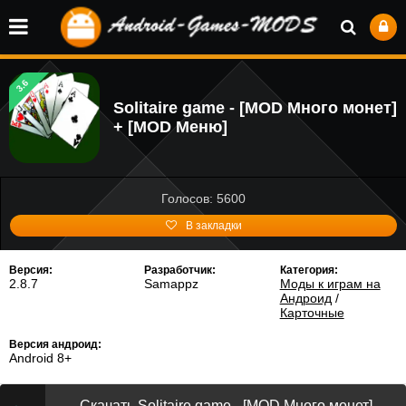
3.6
Solitaire game - [MOD Много монет]
+ [MOD Меню]
Голосов: 5600
В закладки
Версия:
Разработчик:
Категория:
2.8.7
Samappz
Моды к играм на
Андроид
/
Карточные
Версия андроид:
Android 8+
Скачать Solitaire game - [MOD Много монет]