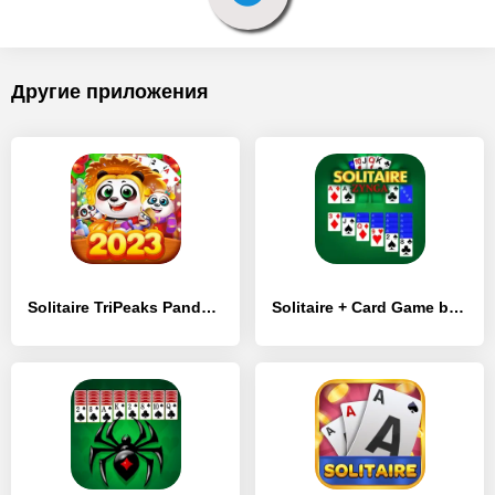
Другие приложения
Solitaire TriPeaks Panda Farm - [MOD Много монет]
Solitaire + Card Game by Zynga - [MOD Много денег]