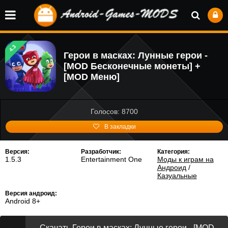
4.3
Герои в масках: Лунные герои -
[MOD Бесконечные монеты] +
[MOD Меню]
Голосов: 8700
В закладки
Версия:
Разработчик:
Категория:
1.5.3
Entertainment One
Моды к играм на
Андроид
/
Казуальные
Версия андроид:
Android 8+
Скачать Герои в масках: Лунные герои - [MOD