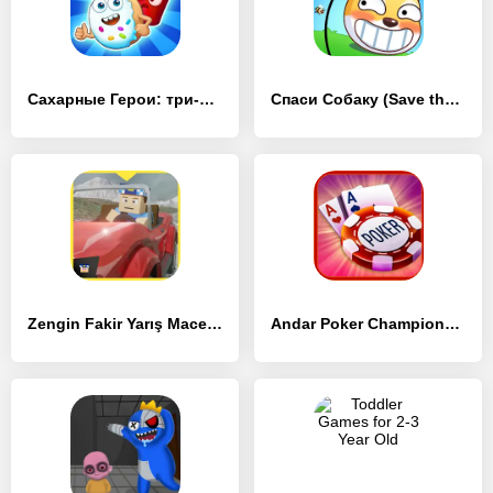
Сахарные Герои: три-в-ряд! - [MOD Много денег]
Спаси Собаку (Save the Dog) - [MOD Бесконечные монеты]
Zengin Fakir Yarış Macerası - [MOD Бесконечные монеты]
Andar Poker Championship - [MOD Бесконечные монеты]