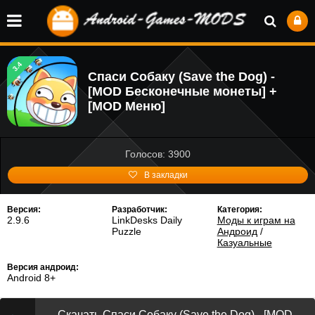
3.4
Спаси Собаку (Save the Dog) -
[MOD Бесконечные монеты] +
[MOD Меню]
Голосов: 3900
В закладки
Версия:
Разработчик:
Категория:
2.9.6
LinkDesks Daily
Моды к играм на
Puzzle
Андроид
/
Казуальные
Версия андроид:
Android 8+
Скачать Спаси Собаку (Save the Dog) - [MOD