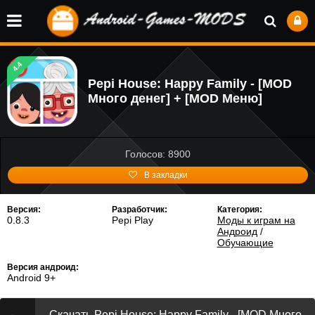
4.4
Pepi House: Happy Family - [MOD
Много денег] + [MOD Меню]
Голосов: 8900
В закладки
Версия:
Разработчик:
Категория:
0.8.3
Pepi Play
Моды к играм на
Андроид
/
Обучающие
Версия андроид:
Android 9+
Скачать Pepi House: Happy Family - [MOD Много