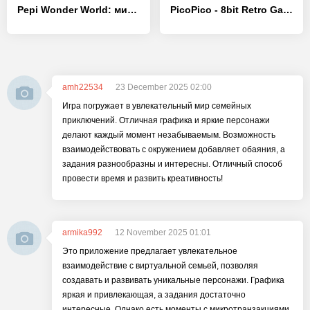
Pepi Wonder World: мир сказок! - [MOD Много монет]
PicoPico - 8bit Retro Games
amh22534
23 December 2025 02:00
Игра погружает в увлекательный мир семейных
приключений. Отличная графика и яркие персонажи
делают каждый момент незабываемым. Возможность
взаимодействовать с окружением добавляет обаяния, а
задания разнообразны и интересны. Отличный способ
провести время и развить креативность!
armika992
12 November 2025 01:01
Это приложение предлагает увлекательное
взаимодействие с виртуальной семьей, позволяя
создавать и развивать уникальные персонажи. Графика
яркая и привлекающая, а задания достаточно
интересные. Однако есть моменты с микротранзакциями,