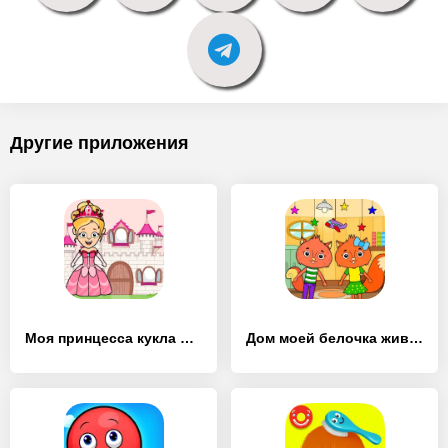
Другие приложения
Моя принцесса кукла игры - [MOD Много монет]
Дом моей белочка животных - [MOD Много монет]