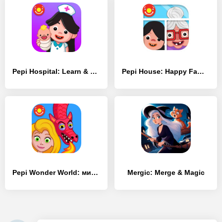
Pepi Hospital: Learn & Care - [MOD Много монет]
Pepi House: Happy Family - [MOD Много денег]
Pepi Wonder World: мир сказок! - [MOD Много монет]
Mergic: Merge & Magic