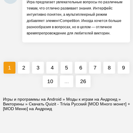
Игра предлагает увлекательные вопросы по различным
темам, что отлично развивает знания. Интерфейс
интуитивно понятен, а мультиплеерный режим
добавляет элементCompetition. Иногда хочется больше
разнообразия в вопросах, но в целом — отличное
времяпрепровождение для любителей викторин.
1
2
3
4
5
6
7
8
9
10
...
26
Игры и программы на Android
»
Моды к играм на Андроид
»
Викторины
» Скачать Quizit - Trivia Русский [MOD Много монет] +
[MOD Меню] на Андроид