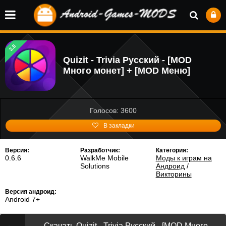
3.5
Quizit - Trivia Русский - [MOD
Много монет] + [MOD Меню]
Голосов: 3600
В закладки
Версия:
Разработчик:
Категория:
0.6.6
WalkMe Mobile
Моды к играм на
Solutions
Андроид
/
Викторины
Версия андроид:
Android 7+
Скачать Quizit - Trivia Русский - [MOD Много