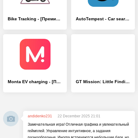
Bike Tracking - [Премиум версия]
AutoTempest - Car search - [Премиум версия]
Monta EV charging - [Премиум версия]
GT Mission: Little Finding Dad
andidenko231
22 December 2025 21:01
Замечательная игра! Отличная графика и увлекательный
геймплей. Управление интуитивное, а задания
разнообразные. Иногда встречаются небольшие баги, но