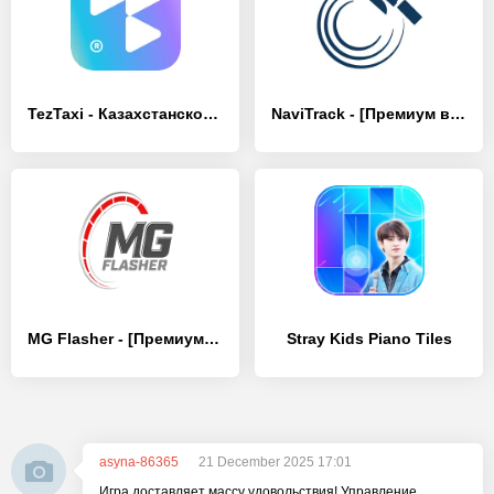
TezTaxi - Казахстанское такси - [Премиум версия]
NaviTrack - [Премиум версия]
MG Flasher - [Премиум версия]
Stray Kids Piano Tiles
asyna-86365
21 December 2025 17:01
Игра доставляет массу удовольствия! Управление