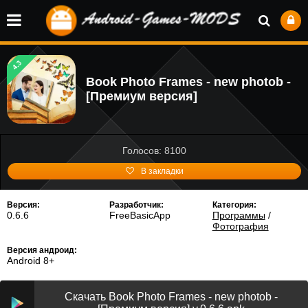
4.3
Book Photo Frames - new photob -
[Премиум версия]
Голосов: 8100
В закладки
Версия:
Разработчик:
Категория:
0.6.6
FreeBasicApp
Программы
/
Фотография
Версия андроид:
Android 8+
Скачать Book Photo Frames - new photob -