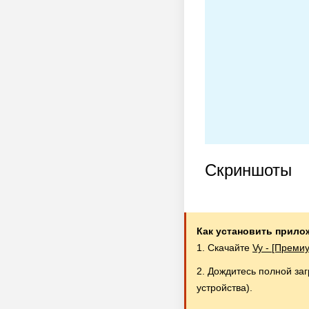
Скриншоты
Как установить прило
1. Скачайте
Vy - [Преми
2. Дождитесь полной за
устройства).