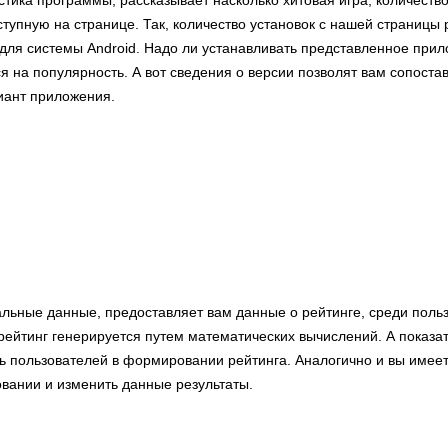
стика программы, рассказывает насколько хитовая игра, количество
тупную на странице. Так, количество установок с нашей страницы р
 для системы Android. Надо ли устанавливать представленное прил
я на популярность. А вот сведения о версии позволят вам сопостав
иант приложения.
альные данные, предоставляет вам данные о рейтинге, среди поль
ейтинг генерируется путем математических вычислений. А показа
ть пользователей в формировании рейтинга. Аналогично и вы имее
овании и изменить данные результаты.