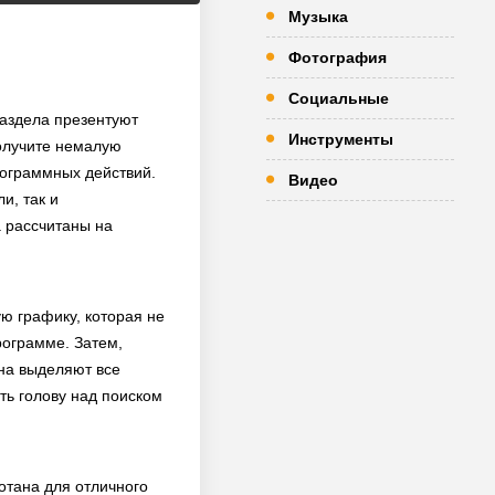
Музыка
Фотография
Социальные
раздела презентуют
Инструменты
олучите немалую
рограммных действий.
Видео
и, так и
а рассчитаны на
ю графику, которая не
рограмме. Затем,
на выделяют все
ть голову над поиском
отана для отличного