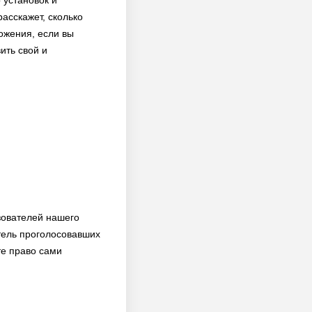
 установок и
асскажет, сколько
ожения, если вы
ить свой и
зователей нашего
тель проголосовавших
те право сами