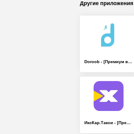
Другие приложения
Doroob - [Премиум версия]
ИксКар.Такси - [Премиум версия]