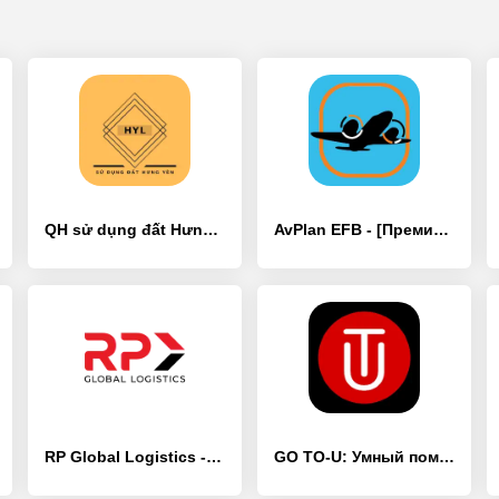
QH sử dụng đất Hưng Yên - [Премиум версия]
AvPlan EFB - [Премиум версия]
RP Global Logistics - [Премиум версия]
GO TO-U: Умный помощник для EV - [Премиум версия]