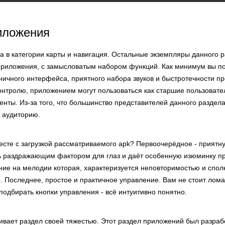
иложения
а в категории карты и навигация. Остальные экземпляры данного 
приложения, с замысловатым набором функций. Как минимум вы п
ничного интерфейса, приятного набора звуков и быстротечности п
нтролю, приложением могут пользоваться как старшие пользовател
нты. Из-за того, что большинство представителей данного раздел
 аудиторию.
есте с загрузкой рассматриваемого apk? Первоочерёдное - приятну
ь раздражающим фактором для глаз и даёт особенную изюминку п
ние на мелодии которая, характеризуется неповторимостью и спол
 Последнее, простое и практичное управление. Вам не стоит лома
подбирать кнопки управления - всё интуитивно понятно.
ивает раздел своей тяжестью. Этот раздел приложений был разраб