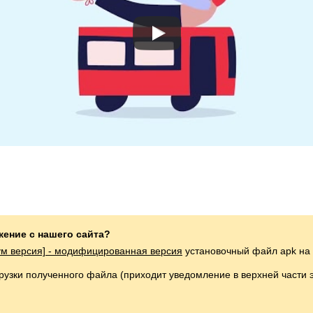
жение с нашего сайта?
ум версия] - модифицированная версия
установочный файл apk на 
грузки полученного файла (приходит уведомление в верхней части 