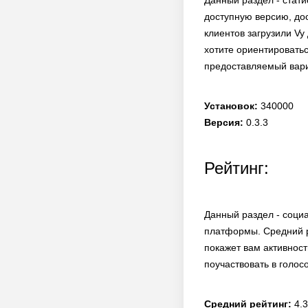
Данный раздел - стати
доступную версию, дос
клиентов загрузили Vy
хотите ориентироватьс
предоставляемый вар
Установок:
340000
Версия:
0.3.3
Рейтинг:
Данный раздел - соци
платформы. Средний р
покажет вам активнос
поучаствовать в голос
Средний рейтинг:
4.3