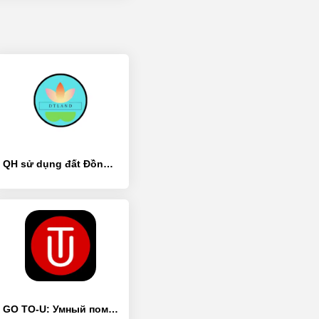
QH sử dụng đất Đồng Tháp - [Премиум версия]
GO TO-U: Умный помощник для EV - [Премиум версия]