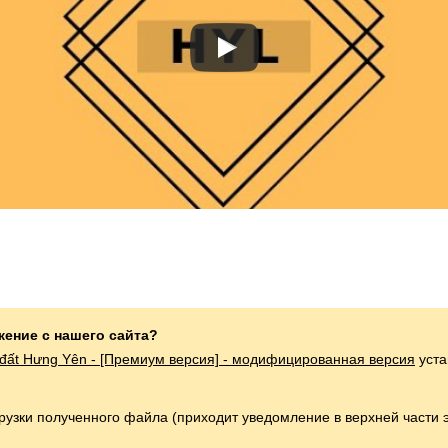
жение с нашего сайта?
g đất Hưng Yên - [Премиум версия] - модифицированная версия
уста
грузки полученного файла (приходит уведомление в верхней части 