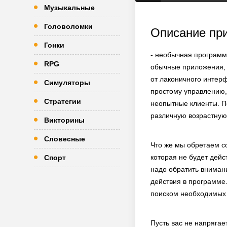
Музыкальные
Головоломки
Описание пр
Гонки
- необычная программа
RPG
обычные приложения, 
от лаконичного интерф
Симуляторы
простому управлению,
Стратегии
неопытные клиенты. П
различную возрастную 
Викторины
Словесные
Что же мы обретаем с
которая не будет дейс
Спорт
надо обратить вниман
действия в программе.
поиском необходимых д
Пусть вас не напрягае