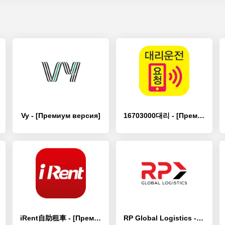
Vy - [Премиум версия]
16703000대리 - [Премиум версия]
iRent自助租車 - [Премиум версия]
RP Global Logistics - [Премиум версия]