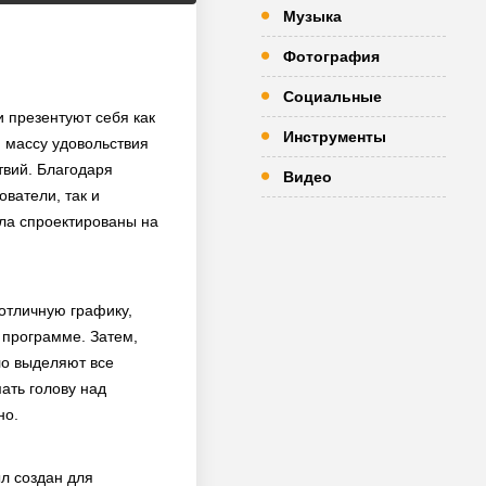
Музыка
Фотография
Социальные
и презентуют себя как
Инструменты
 массу удовольствия
твий. Благодаря
Видео
ватели, так и
ла спроектированы на
отличную графику,
 программе. Затем,
ло выделяют все
ать голову над
но.
ыл создан для