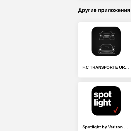
Другие приложения
F.C TRANSPORTE URBANO - [Премиум версия]
Spotlight by Verizon Connect - [Премиум версия]