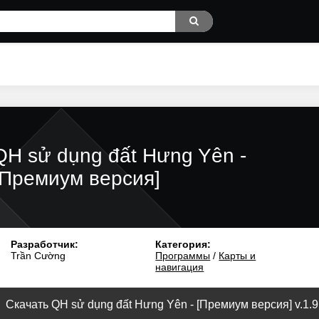
QH sử dụng đất Hưng Yên -
[Премиум версия]
Разработчик:
Категория:
Trần Cường
Программы
/
Карты и
навигация
Скачать QH sử dụng đất Hưng Yên - [Премиум версия] v.1.9