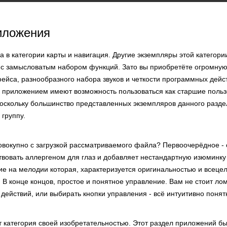
иложения
 в категории карты и навигация. Другие экземпляры этой категори
с замысловатым набором функций. Зато вы приобретёте огромную
ейса, разнообразного набора звуков и четкости программных дейс
 приложением имеют возможность пользоваться как старшие пользо
оскольку большинство представленных экземпляров данного разде
группу.
овокупно с загрузкой рассматриваемого файла? Первоочерёдное - 
твовать аллергеном для глаз и добавляет нестандартную изюминку
ие на мелодии которая, характеризуется оригинальностью и всеце
 В конце концов, простое и понятное управление. Вам не стоит лом
ействий, или выбирать кнопки управления - всё интуитивно понят
т категория своей изобретательностью. Этот раздел приложений б