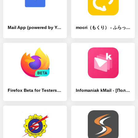
Mail App (powered by Yahoo) - [Полная версия]
mocri（もくり） - ふらっと集まれる作業通話アプリ - [Полная версия]
Firefox Beta for Testers - [Полная версия]
Infomaniak kMail - [Полная версия]