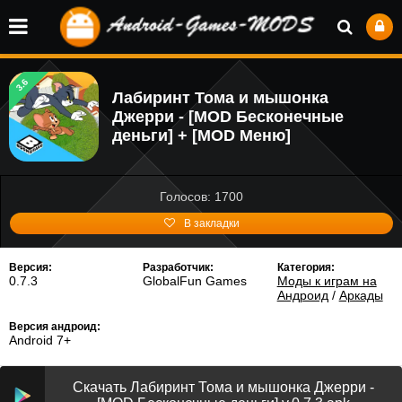
3.6
Лабиринт Тома и мышонка
Джерри - [MOD Бесконечные
деньги] + [MOD Меню]
Голосов: 1700
В закладки
Версия:
Разработчик:
Категория:
0.7.3
GlobalFun Games
Моды к играм на
Андроид
/
Аркады
Версия андроид:
Android 7+
Скачать Лабиринт Тома и мышонка Джерри -